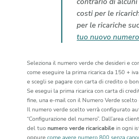
contrario di alcun
costi per le ricari
per le ricariche su
tuo nuovo numero
Seleziona il numero verde che desideri e comp
come eseguire la prima ricarica da 150 + iva
e scegli se pagare con carta di credito o boni
Se esegui la prima ricarica con carta di cred
fine, una e-mail con il Numero Verde scelto gi
Il numero verde scelto verrà configurato a
“Configurazione del numero”. Dall’area clien
del tuo
numero verde ricaricabile
in ogni i
oppure
come avere numero 800 senza canon