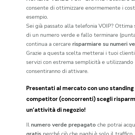
consente di ottimizzare enormemente i costi 
esempio.
Sei già passato alla telefonia VOIP? Ottima
di un numero verde e fallo terminare (puntar
continua a cercare
risparmiare su numeri ver
Grazie a questa scelta metterai i tuoi client
servizi con estrema semplicità e utilizzando t
consentiranno di attivare.
Presentati al mercato con uno standing (
competitor (concorrenti) scegli risparmi
un’attività di negozio!
Il
numero verde prepagato
che potrai acqu
gratis
perché ciò che paghi è solo il traffic