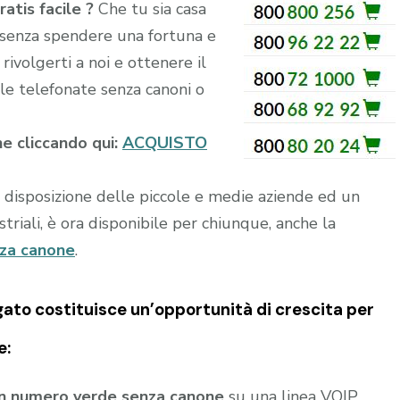
ratis facile ?
Che tu sia casa
k, senza spendere una fortuna e
rivolgerti a noi e ottenere il
e telefonate senza canoni o
ne cliccando qui:
ACQUISTO
a disposizione delle piccole e medie aziende ed un
riali, è ora disponibile per chiunque, anche la
nza canone
.
gato
costituisce un’opportunità di crescita per
e:
un numero verde senza canone
su una linea VOIP