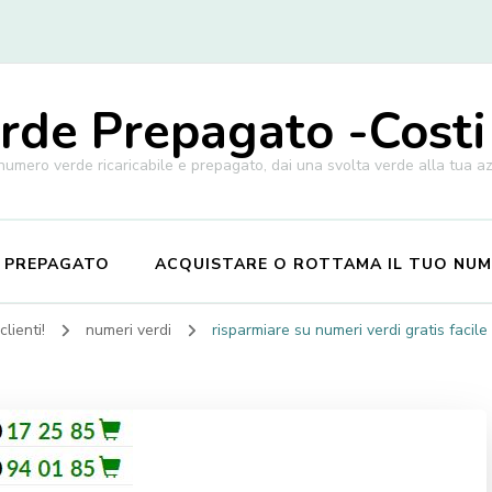
de Prepagato -Costi
 numero verde ricaricabile e prepagato, dai una svolta verde alla tua a
E PREPAGATO
ACQUISTARE O ROTTAMA IL TUO NU
lienti!
numeri verdi
risparmiare su numeri verdi gratis facile