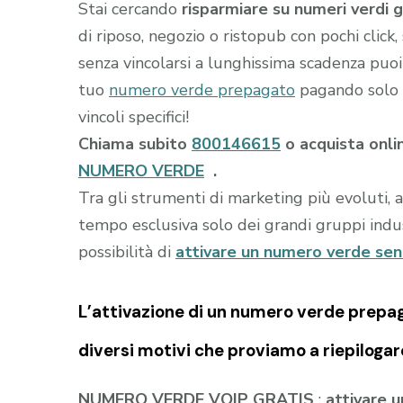
Stai cercando
risparmiare su numeri verdi g
di riposo, negozio o ristopub con pochi clic
senza vincolarsi a lunghissima scadenza puoi 
tuo
numero verde prepagato
pagando solo l
vincoli specifici!
Chiama subito
800146615
o acquista onli
NUMERO VERDE
.
Tra gli strumenti di marketing più evoluti, 
tempo esclusiva solo dei grandi gruppi indust
possibilità di
attivare un numero verde se
L’attivazione di un
numero verde prepa
diversi motivi che proviamo a riepilogar
NUMERO VERDE VOIP GRATIS
:
attivare 