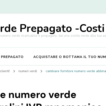
de Prepagato -Costi
 numero verde ricaricabile e prepagato, dai una svolta verde alla tua a
E PREPAGATO
ACQUISTARE O ROTTAMA IL TUO NU
lienti!
numeri verdi
cambiare fornitore numero verde abbina
re numero verde