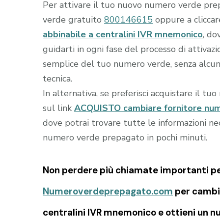
Per attivare il tuo nuovo numero verde prep
verde gratuito
800146615
oppure a clicca
abbinabile a centralini IVR mnemonico
, do
guidarti in ogni fase del processo di attivaz
semplice del tuo numero verde, senza alcuna
tecnica.
In alternativa, se preferisci acquistare il tu
sul link
ACQUISTO cambiare fornitore nume
dove potrai trovare tutte le informazioni nec
numero verde prepagato in pochi minuti.
Non perdere più chiamate importanti per 
Numeroverdeprepagato.com
per cambia
centralini IVR mnemonico e ottieni un n