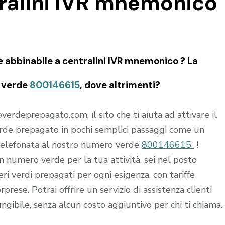
tralini IVR mnemonico
 abbinabile a centralini IVR mnemonico ? La
o verde
800146615
, dove altrimenti?
rdeprepagato.com, il sito che ti aiuta ad attivare il
de prepagato in pochi semplici passaggi come un
 telefonata al nostro numero verde
800146615
!
 un numero verde per la tua attività, sei nel posto
i verdi prepagati per ogni esigenza, con tariffe
prese. Potrai offrire un servizio di assistenza clienti
ngibile, senza alcun costo aggiuntivo per chi ti chiama.