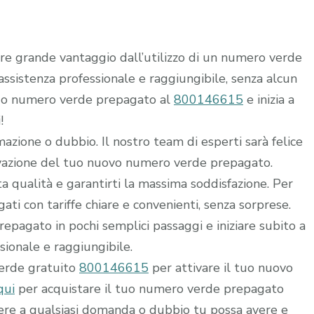
rre grande vantaggio dall’utilizzo di un numero verde
i assistenza professionale e raggiungibile, senza alcun
 tuo numero verde prepagato al
800146615
e inizia a
!
mazione o dubbio. Il nostro team di esperti sarà felice
ttivazione del tuo nuovo numero verde prepagato.
alta qualità e garantirti la massima soddisfazione. Per
ti con tariffe chiare e convenienti, senza sorprese.
epagato in pochi semplici passaggi e iniziare subito a
ssionale e raggiungibile.
verde gratuito
800146615
per attivare il tuo nuovo
qui
per acquistare il tuo numero verde prepagato
dere a qualsiasi domanda o dubbio tu possa avere e