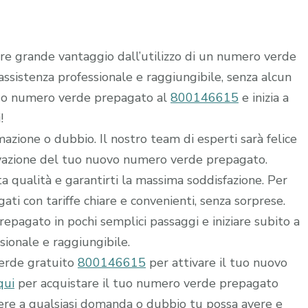
rre grande vantaggio dall’utilizzo di un numero verde
i assistenza professionale e raggiungibile, senza alcun
 tuo numero verde prepagato al
800146615
e inizia a
!
mazione o dubbio. Il nostro team di esperti sarà felice
ttivazione del tuo nuovo numero verde prepagato.
alta qualità e garantirti la massima soddisfazione. Per
ti con tariffe chiare e convenienti, senza sorprese.
epagato in pochi semplici passaggi e iniziare subito a
ssionale e raggiungibile.
verde gratuito
800146615
per attivare il tuo nuovo
qui
per acquistare il tuo numero verde prepagato
dere a qualsiasi domanda o dubbio tu possa avere e