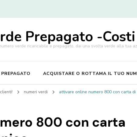
de Prepagato -Costi
 numero verde ricaricabile e prepagato, dai una svolta verde alla tua a
E PREPAGATO
ACQUISTARE O ROTTAMA IL TUO NU
lienti!
numeri verdi
attivare online numero 800 con carta d
numero 800 con carta