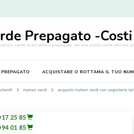
de Prepagato -Costi
 numero verde ricaricabile e prepagato, dai una svolta verde alla tua a
E PREPAGATO
ACQUISTARE O ROTTAMA IL TUO NU
lienti!
numeri verdi
acquisto numeri verdi con segreteria te