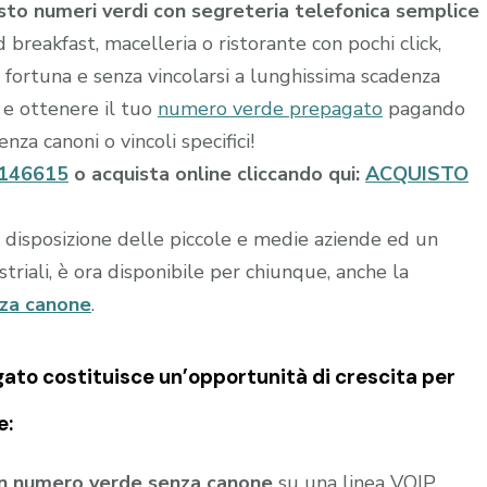
sto numeri verdi con segreteria telefonica semplice
 breakfast, macelleria o ristorante con pochi click,
fortuna e senza vincolarsi a lunghissima scadenza
i e ottenere il tuo
numero verde prepagato
pagando
nza canoni o vincoli specifici!
146615
o acquista online cliccando qui:
ACQUISTO
a disposizione delle piccole e medie aziende ed un
riali, è ora disponibile per chiunque, anche la
nza canone
.
gato
costituisce un’opportunità di crescita per
e:
un numero verde senza canone
su una linea VOIP