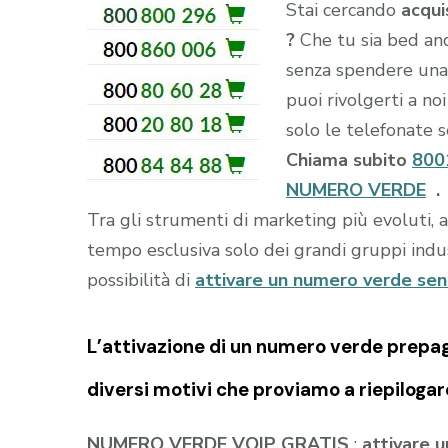
Stai cercando
acqui
?
Che tu sia bed and
senza spendere una 
puoi rivolgerti a no
solo le telefonate se
Chiama subito
800
NUMERO VERDE
.
Tra gli strumenti di marketing più evoluti, 
tempo esclusiva solo dei grandi gruppi indust
possibilità di
attivare un numero verde se
L’attivazione di un
numero verde prepa
diversi motivi che proviamo a riepilogar
NUMERO VERDE VOIP GRATIS
:
attivare 