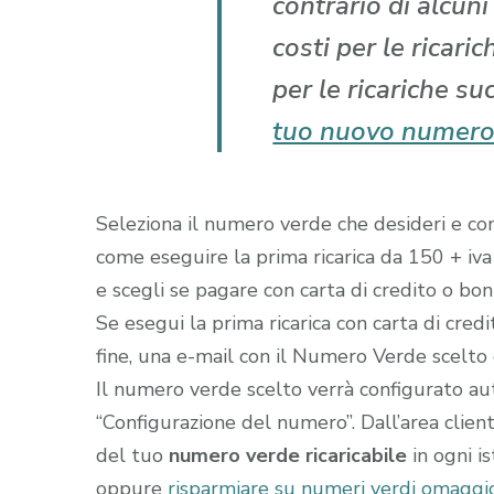
contrario di alcun
costi per le ricari
per le ricariche su
tuo nuovo numero
Seleziona il numero verde che desideri e comp
come eseguire la prima ricarica da 150 + iva
e scegli se pagare con carta di credito o boni
Se esegui la prima ricarica con carta di cred
fine, una e-mail con il Numero Verde scelto gi
Il numero verde scelto verrà configurato a
“Configurazione del numero”. Dall’area clien
del tuo
numero verde ricaricabile
in ogni i
oppure
risparmiare su numeri verdi omaggio