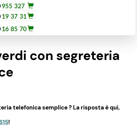
erdi con segreteria
ice
ria telefonica semplice ? La risposta è qui,
615
!