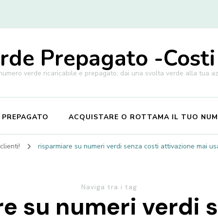
de Prepagato -Costi
 numero verde ricaricabile e prepagato, dai una svolta verde alla tua a
E PREPAGATO
ACQUISTARE O ROTTAMA IL TUO NU
lienti!
risparmiare su numeri verdi senza costi attivazione mai us
Naviga tra i tag
e su numeri verdi 