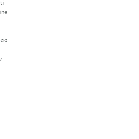
ti
line
zio
o
e