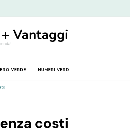
 + Vantaggi
zienda!
MERO VERDE
NUMERI VERDI
ato
senza costi