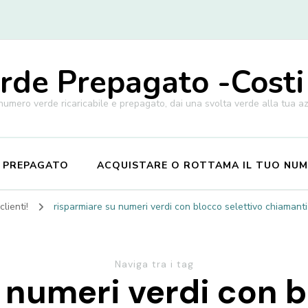
de Prepagato -Costi
 numero verde ricaricabile e prepagato, dai una svolta verde alla tua a
E PREPAGATO
ACQUISTARE O ROTTAMA IL TUO NU
lienti!
risparmiare su numeri verdi con blocco selettivo chiamant
Naviga tra i tag
 numeri verdi con b