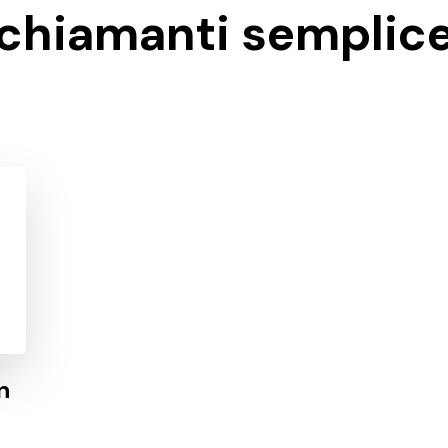
chiamanti semplic
n