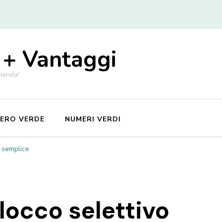
 + Vantaggi
zienda!
MERO VERDE
NUMERI VERDI
i semplice
locco selettivo