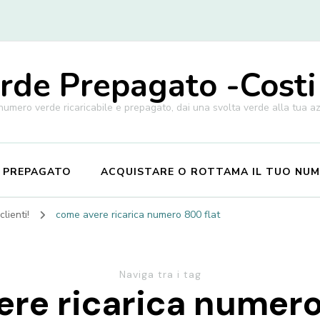
de Prepagato -Costi
 numero verde ricaricabile e prepagato, dai una svolta verde alla tua a
E PREPAGATO
ACQUISTARE O ROTTAMA IL TUO NU
lienti!
come avere ricarica numero 800 flat
Naviga tra i tag
re ricarica numero