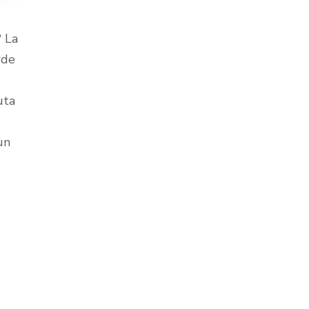
? La
rde
uta
un