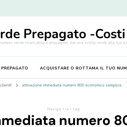
de Prepagato -Costi
 numero verde ricaricabile e prepagato, dai una svolta verde alla tua a
E PREPAGATO
ACQUISTARE O ROTTAMA IL TUO NU
lienti!
attivazione immediata numero 800 economico semplice
Naviga tra i tag
immediata numero 