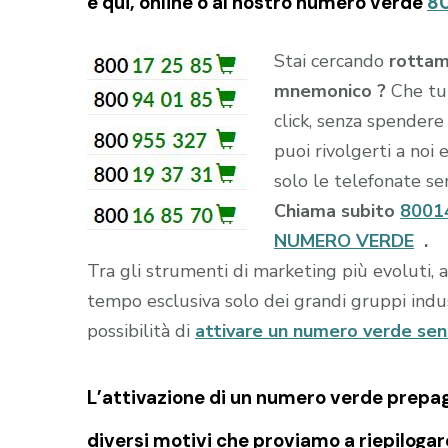
è qui, online o al nostro numero verde
8
Stai cercando
rottam
mnemonico ?
Che tu
click, senza spendere
puoi rivolgerti a noi 
solo le telefonate sen
Chiama subito
8001
NUMERO VERDE
.
Tra gli strumenti di marketing più evoluti, 
tempo esclusiva solo dei grandi gruppi indust
possibilità di
attivare un numero verde se
L’attivazione di un
numero verde prepa
diversi motivi che proviamo a riepilogar