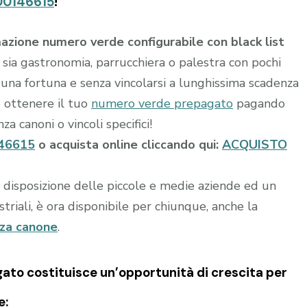
00146615
!
azione numero verde configurabile con black list
 sia gastronomia, parrucchiera o palestra con pochi
 una fortuna e senza vincolarsi a lunghissima scadenza
e ottenere il tuo
numero verde prepagato
pagando
za canoni o vincoli specifici!
46615
o acquista online cliccando qui:
ACQUISTO
a disposizione delle piccole e medie aziende ed un
riali, è ora disponibile per chiunque, anche la
nza canone
.
gato
costituisce un’opportunità di crescita per
e: