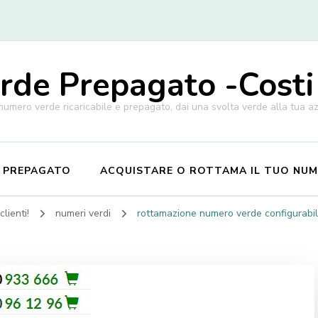
de Prepagato -Costi
 numero verde ricaricabile e prepagato, dai una svolta verde alla tua a
E PREPAGATO
ACQUISTARE O ROTTAMA IL TUO NU
lienti!
numeri verdi
rottamazione numero verde configurabil