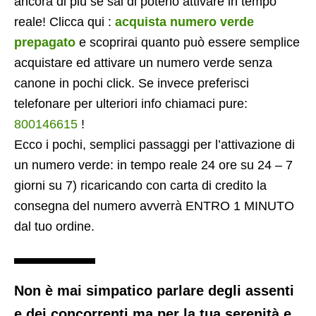
ancora di più se sai di poterlo attivare in tempo
reale! Clicca qui :
acquista numero verde
prepagato
e scoprirai quanto può essere semplice
acquistare ed attivare un numero verde senza
canone in pochi click. Se invece preferisci
telefonare per ulteriori info chiamaci pure:
800146615
!
Ecco i pochi, semplici passaggi per l’attivazione di
un numero verde: in tempo reale 24 ore su 24 – 7
giorni su 7) ricaricando con carta di credito la
consegna del numero avverrà ENTRO 1 MINUTO
dal tuo ordine.
Non è mai simpatico parlare degli assenti
e dei concorrenti ma per la tua serenità e