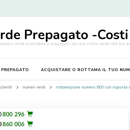
de Prepagato -Costi
 numero verde ricaricabile e prepagato, dai una svolta verde alla tua a
E PREPAGATO
ACQUISTARE O ROTTAMA IL TUO NU
lienti!
numeri verdi
rottamazione numero 800 con risposta su