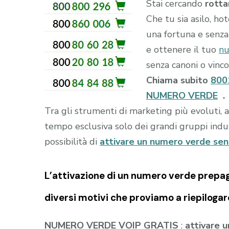
Stai cercando
rotta
Che tu sia asilo, ho
una fortuna e senza 
e ottenere il tuo
nu
senza canoni o vincol
Chiama subito
800
NUMERO VERDE
.
Tra gli strumenti di marketing più evoluti, 
tempo esclusiva solo dei grandi gruppi indust
possibilità di
attivare un numero verde se
L’attivazione di un
numero verde prepa
diversi motivi che proviamo a riepilogar
NUMERO VERDE VOIP GRATIS
:
attivare 