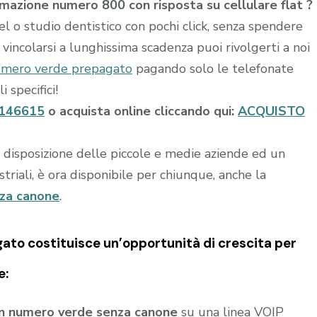
mazione numero 800 con risposta su cellulare flat ?
tel o studio dentistico con pochi click, senza spendere
vincolarsi a lunghissima scadenza puoi rivolgerti a noi
mero verde prepagato
pagando solo le telefonate
i specifici!
146615
o acquista online cliccando qui:
ACQUISTO
a disposizione delle piccole e medie aziende ed un
riali, è ora disponibile per chiunque, anche la
nza canone
.
gato
costituisce un’opportunità di crescita per
e:
un numero verde senza canone
su una linea VOIP