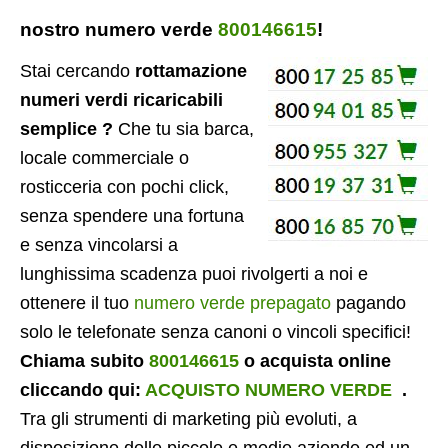
nostro numero verde
800146615
!
Stai cercando
rottamazione
numeri verdi ricaricabili
semplice ?
Che tu sia barca,
locale commerciale o
rosticceria con pochi click,
senza spendere una fortuna
e senza vincolarsi a
lunghissima scadenza puoi rivolgerti a noi e
ottenere il tuo
numero verde prepagato
pagando
solo le telefonate senza canoni o vincoli specifici!
Chiama subito
800146615
o acquista online
cliccando qui:
ACQUISTO NUMERO VERDE
.
Tra gli strumenti di marketing più evoluti, a
disposizione delle piccole e medie aziende ed un