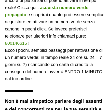
ancora di più se sai di poterlo attivare in tempo
reale! Clicca qui :
acquista numero verde
prepagato
e scoprirai quanto può essere semplice
acquistare ed attivare un numero verde senza
canone in pochi click. Se invece preferisci
telefonare per ulteriori info chiamaci pure:
800146615
!
Ecco i pochi, semplici passaggi per l’attivazione di
un numero verde: in tempo reale 24 ore su 24 – 7
giorni su 7) ricaricando con carta di credito la
consegna del numero avverrà ENTRO 1 MINUTO
dal tuo ordine.
Non è mai simpatico parlare degli assenti
e dei concorrenti ma per la tua serenità e