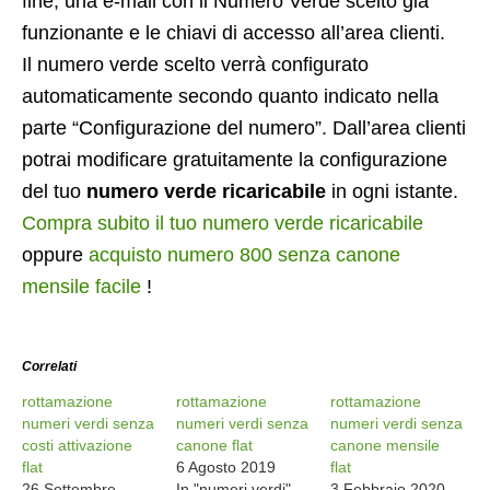
fine, una e-mail con il Numero Verde scelto già
funzionante e le chiavi di accesso all’area clienti.
Il numero verde scelto verrà configurato
automaticamente secondo quanto indicato nella
parte “Configurazione del numero”. Dall’area clienti
potrai modificare gratuitamente la configurazione
del tuo
numero verde ricaricabile
in ogni istante.
Compra subito il tuo numero verde ricaricabile
oppure
acquisto numero 800 senza canone
mensile facile
!
Correlati
rottamazione
rottamazione
rottamazione
numeri verdi senza
numeri verdi senza
numeri verdi senza
costi attivazione
canone flat
canone mensile
flat
6 Agosto 2019
flat
26 Settembre
In "numeri verdi"
3 Febbraio 2020