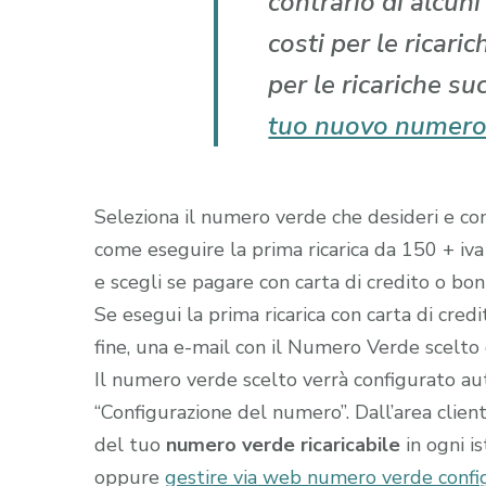
contrario di alcun
costi per le ricari
per le ricariche su
tuo nuovo numero
Seleziona il numero verde che desideri e comp
come eseguire la prima ricarica da 150 + iva
e scegli se pagare con carta di credito o boni
Se esegui la prima ricarica con carta di cred
fine, una e-mail con il Numero Verde scelto gi
Il numero verde scelto verrà configurato a
“Configurazione del numero”. Dall’area clien
del tuo
numero verde ricaricabile
in ogni i
oppure
gestire via web numero verde config