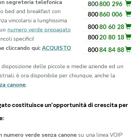
on segreteria telefonica
a o bed and breakfast con
nza vincolarsi a lunghissima
tuo
numero verde prepagato
coli specifici!
ne cliccando qui:
ACQUISTO
a disposizione delle piccole e medie aziende ed un
riali, è ora disponibile per chiunque, anche la
nza canone
.
gato
costituisce un’opportunità di crescita per
e:
un numero verde senza canone
su una linea VOIP