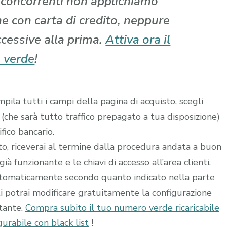
i concorrenti non applichiamo
che con carta di credito, neppure
ccessive alla prima.
Attiva ora il
 verde
!
ila tutti i campi della pagina di acquisto, scegli
 (che sarà tutto traffico prepagato a tua disposizione)
fico bancario.
ito, riceverai al termine dalla procedura andata a buon
à funzionante e le chiavi di accesso all’area clienti.
utomaticamente secondo quanto indicato nella parte
ti potrai modificare gratuitamente la configurazione
stante.
Compra subito il tuo numero verde ricaricabile
urabile con black list
!