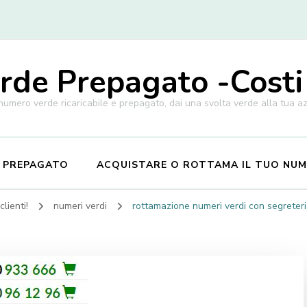
de Prepagato -Costi
 numero verde ricaricabile e prepagato, dai una svolta verde alla tua a
E PREPAGATO
ACQUISTARE O ROTTAMA IL TUO NU
lienti!
numeri verdi
rottamazione numeri verdi con segreteri