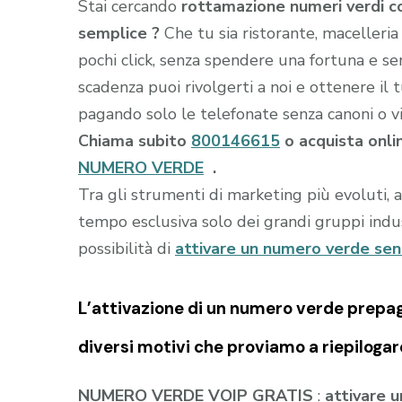
Stai cercando
rottamazione numeri verdi c
semplice ?
Che tu sia ristorante, macelleri
pochi click, senza spendere una fortuna e se
scadenza puoi rivolgerti a noi e ottenere il 
pagando solo le telefonate senza canoni o vin
Chiama subito
800146615
o acquista onli
NUMERO VERDE
.
Tra gli strumenti di marketing più evoluti, 
tempo esclusiva solo dei grandi gruppi indust
possibilità di
attivare un numero verde se
L’attivazione di un
numero verde prepa
diversi motivi che proviamo a riepilogar
NUMERO VERDE VOIP GRATIS
:
attivare 