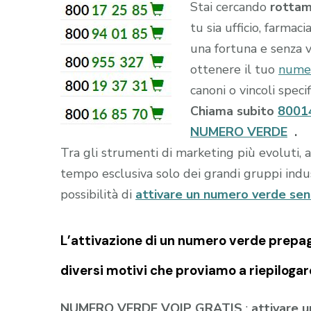
Stai cercando
rottam
tu sia ufficio, farmac
una fortuna e senza v
ottenere il tuo
nume
canoni o vincoli specifi
Chiama subito
8001
NUMERO VERDE
.
Tra gli strumenti di marketing più evoluti, 
tempo esclusiva solo dei grandi gruppi indust
possibilità di
attivare un numero verde se
L’attivazione di un
numero verde prepa
diversi motivi che proviamo a riepilogar
NUMERO VERDE VOIP GRATIS
:
attivare 