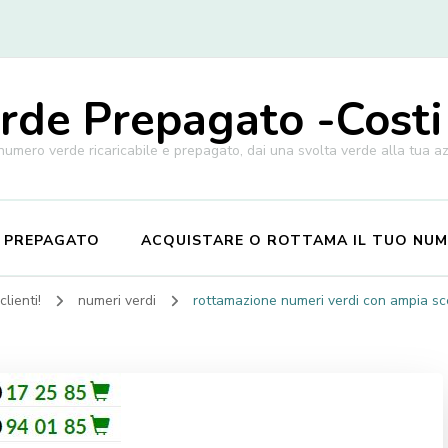
de Prepagato -Costi
 numero verde ricaricabile e prepagato, dai una svolta verde alla tua a
E PREPAGATO
ACQUISTARE O ROTTAMA IL TUO NU
lienti!
numeri verdi
rottamazione numeri verdi con ampia sce