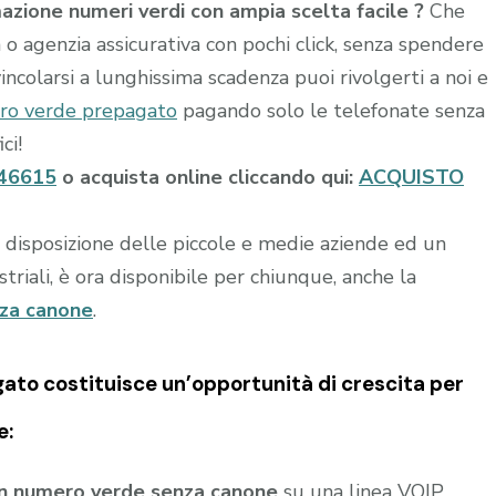
azione numeri verdi con ampia scelta facile ?
Che
ia o agenzia assicurativa con pochi click, senza spendere
incolarsi a lunghissima scadenza puoi rivolgerti a noi e
ro verde prepagato
pagando solo le telefonate senza
ci!
46615
o acquista online cliccando qui:
ACQUISTO
a disposizione delle piccole e medie aziende ed un
riali, è ora disponibile per chiunque, anche la
nza canone
.
gato
costituisce un’opportunità di crescita per
e:
un numero verde senza canone
su una linea VOIP