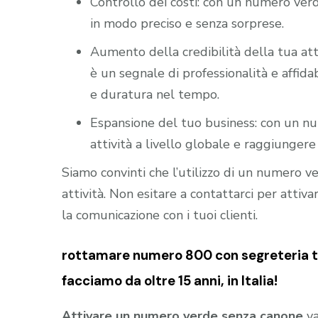
Controllo dei costi: con un numero verd
in modo preciso e senza sorprese.
Aumento della credibilità della tua att
è un segnale di professionalità e affidab
e duratura nel tempo.
Espansione del tuo business: con un nu
attività a livello globale e raggiungere 
Siamo convinti che l’utilizzo di un numero 
attività. Non esitare a contattarci per atti
la comunicazione con i tuoi clienti.
rottamare numero 800 con segreteria tel
facciamo da oltre 15 anni, in Italia!
Attivare un numero verde senza canone
va