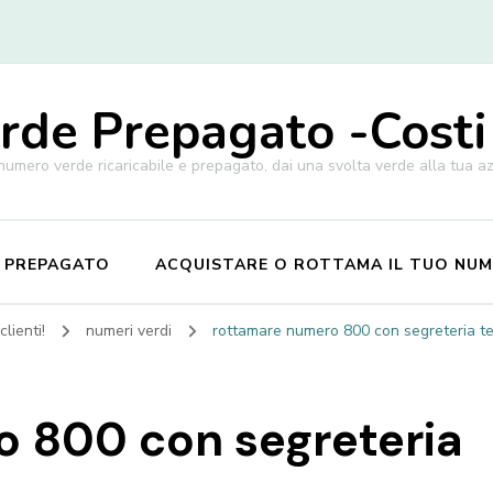
de Prepagato -Costi
 numero verde ricaricabile e prepagato, dai una svolta verde alla tua a
E PREPAGATO
ACQUISTARE O ROTTAMA IL TUO NU
lienti!
numeri verdi
rottamare numero 800 con segreteria tel
 800 con segreteria