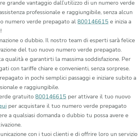
rre grande vantaggio dall’utilizzo di un numero verde
i assistenza professionale e raggiungibile, senza alcun
 tuo numero verde prepagato al
800146615
e inizia a
!
mazione o dubbio. Il nostro team di esperti sarà felice
ttivazione del tuo nuovo numero verde prepagato.
alta qualità e garantirti la massima soddisfazione. Per
ti con tariffe chiare e convenienti, senza sorprese.
epagato in pochi semplici passaggi e iniziare subito a
ssionale e raggiungibile.
verde gratuito
800146615
per attivare il tuo nuovo
qui
per acquistare il tuo numero verde prepagato
dere a qualsiasi domanda o dubbio tu possa avere e
ivazione.
icazione con i tuoi clienti e di offrire loro un servizio