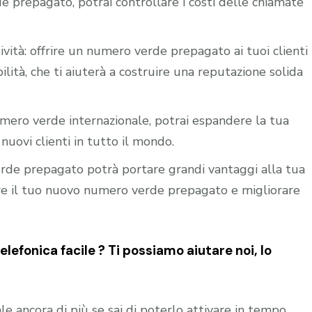
e prepagato, potrai controllare i costi delle chiamate
ività: offrire un numero verde prepagato ai tuoi clienti
ilità, che ti aiuterà a costruire una reputazione solida
mero verde internazionale, potrai espandere la tua
nuovi clienti in tutto il mondo.
verde prepagato potrà portare grandi vantaggi alla tua
vare il tuo nuovo numero verde prepagato e migliorare
efonica facile ? Ti possiamo aiutare noi, lo
le ancora di più se sai di poterlo attivare in tempo