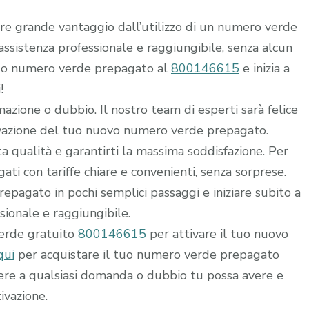
rre grande vantaggio dall’utilizzo di un numero verde
i assistenza professionale e raggiungibile, senza alcun
 tuo numero verde prepagato al
800146615
e inizia a
!
mazione o dubbio. Il nostro team di esperti sarà felice
ttivazione del tuo nuovo numero verde prepagato.
alta qualità e garantirti la massima soddisfazione. Per
ti con tariffe chiare e convenienti, senza sorprese.
epagato in pochi semplici passaggi e iniziare subito a
ssionale e raggiungibile.
verde gratuito
800146615
per attivare il tuo nuovo
qui
per acquistare il tuo numero verde prepagato
dere a qualsiasi domanda o dubbio tu possa avere e
ivazione.