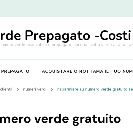
de Prepagato -Costi
 numero verde ricaricabile e prepagato, dai una svolta verde alla tua a
E PREPAGATO
ACQUISTARE O ROTTAMA IL TUO NU
lienti!
numeri verdi
risparmiare su numero verde gratuito s
umero verde gratuito