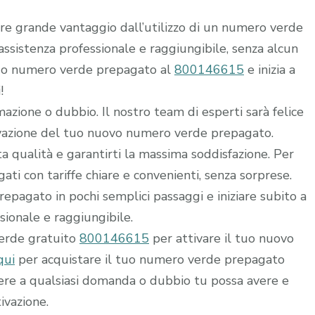
rre grande vantaggio dall’utilizzo di un numero verde
i assistenza professionale e raggiungibile, senza alcun
 tuo numero verde prepagato al
800146615
e inizia a
!
mazione o dubbio. Il nostro team di esperti sarà felice
ttivazione del tuo nuovo numero verde prepagato.
alta qualità e garantirti la massima soddisfazione. Per
ti con tariffe chiare e convenienti, senza sorprese.
epagato in pochi semplici passaggi e iniziare subito a
ssionale e raggiungibile.
verde gratuito
800146615
per attivare il tuo nuovo
qui
per acquistare il tuo numero verde prepagato
dere a qualsiasi domanda o dubbio tu possa avere e
ivazione.