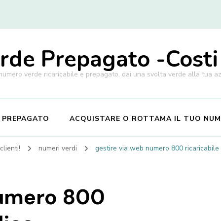
de Prepagato -Costi
 numero verde ricaricabile e prepagato, dai una svolta verde alla tua a
E PREPAGATO
ACQUISTARE O ROTTAMA IL TUO NU
lienti!
numeri verdi
gestire via web numero 800 ricaricabile
numero 800