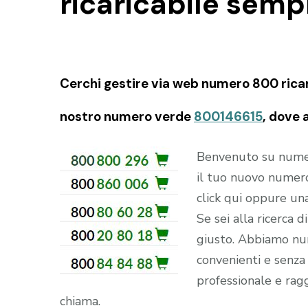
ricaricabile semp
Cerchi gestire via web numero 800 ricari
nostro numero verde
800146615
, dove 
Benvenuto su numero
il tuo nuovo numer
click qui oppure u
Se sei alla ricerca 
giusto. Abbiamo num
convenienti e senza s
professionale e ragg
chiama.