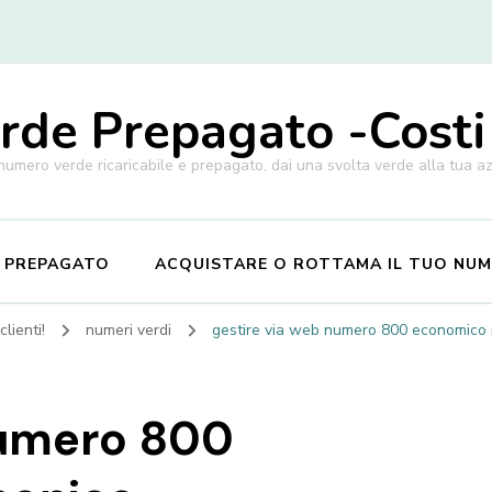
de Prepagato -Costi
 numero verde ricaricabile e prepagato, dai una svolta verde alla tua a
E PREPAGATO
ACQUISTARE O ROTTAMA IL TUO NU
lienti!
numeri verdi
gestire via web numero 800 economico
numero 800