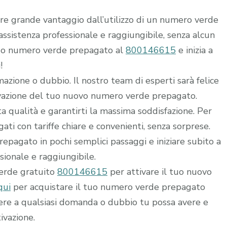
rre grande vantaggio dall’utilizzo di un numero verde
i assistenza professionale e raggiungibile, senza alcun
 tuo numero verde prepagato al
800146615
e inizia a
!
mazione o dubbio. Il nostro team di esperti sarà felice
ttivazione del tuo nuovo numero verde prepagato.
alta qualità e garantirti la massima soddisfazione. Per
ti con tariffe chiare e convenienti, senza sorprese.
epagato in pochi semplici passaggi e iniziare subito a
ssionale e raggiungibile.
verde gratuito
800146615
per attivare il tuo nuovo
qui
per acquistare il tuo numero verde prepagato
dere a qualsiasi domanda o dubbio tu possa avere e
ivazione.