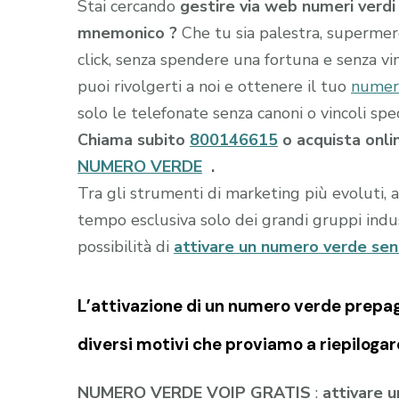
Stai cercando
gestire via web numeri verdi 
mnemonico ?
Che tu sia palestra, superme
click, senza spendere una fortuna e senza vi
puoi rivolgerti a noi e ottenere il tuo
numer
solo le telefonate senza canoni o vincoli speci
Chiama subito
800146615
o acquista onli
NUMERO VERDE
.
Tra gli strumenti di marketing più evoluti, 
tempo esclusiva solo dei grandi gruppi indust
possibilità di
attivare un numero verde se
L’attivazione di un
numero verde prepa
diversi motivi che proviamo a riepilogar
NUMERO VERDE VOIP GRATIS
:
attivare 