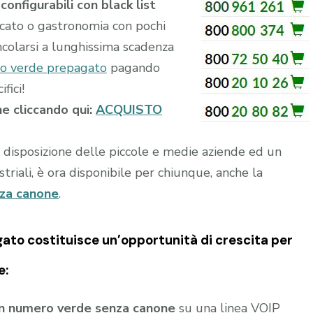
configurabili con black list
rcato o gastronomia con pochi
ncolarsi a lunghissima scadenza
o verde prepagato
pagando
fici!
ne cliccando qui:
ACQUISTO
a disposizione delle piccole e medie aziende ed un
riali, è ora disponibile per chiunque, anche la
nza canone
.
gato
costituisce un’opportunità di crescita per
e:
un numero verde senza canone
su una linea VOIP