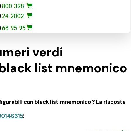
umeri verdi
 black list mnemonico
igurabili con black list mnemonico ? La risposta
00146615
!