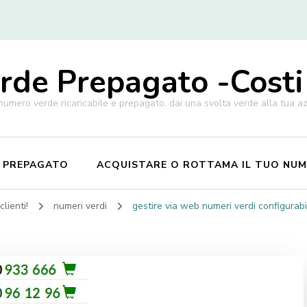
de Prepagato -Costi
 numero verde ricaricabile e prepagato, dai una svolta verde alla tua a
E PREPAGATO
ACQUISTARE O ROTTAMA IL TUO NU
lienti!
numeri verdi
gestire via web numeri verdi configurabi