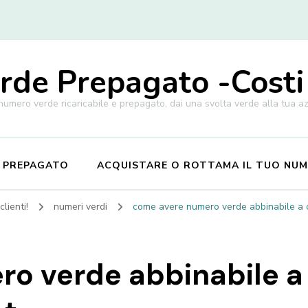
de Prepagato -Costi
 numero verde ricaricabile e prepagato, dai una svolta verde alla tua a
E PREPAGATO
ACQUISTARE O ROTTAMA IL TUO NU
lienti!
numeri verdi
come avere numero verde abbinabile a ce
o verde abbinabile a