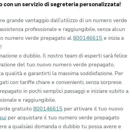
 con un servizio di segreteria personalizzata!
rre grande vantaggio dall’utilizzo di un numero verde
i assistenza professionale e raggiungibile, senza alcun
 tuo numero verde prepagato al
800146615
e inizia a
!
mazione o dubbio. Il nostro team di esperti sarà felice
ttivazione del tuo nuovo numero verde prepagato.
alta qualità e garantirti la massima soddisfazione. Per
ti con tariffe chiare e convenienti, senza sorprese.
epagato in pochi semplici passaggi e iniziare subito a
ssionale e raggiungibile.
verde gratuito
800146615
per attivare il tuo nuovo
qui
per acquistare il tuo numero verde prepagato
dere a qualsiasi domanda o dubbio tu possa avere e