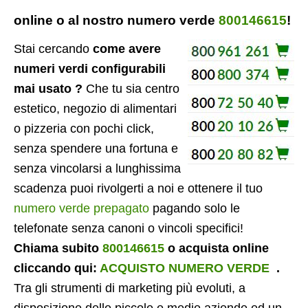
online o al nostro numero verde
800146615
!
Stai cercando
come avere
numeri verdi configurabili
mai usato ?
Che tu sia centro
estetico, negozio di alimentari
o pizzeria con pochi click,
senza spendere una fortuna e
senza vincolarsi a lunghissima
scadenza puoi rivolgerti a noi e ottenere il tuo
numero verde prepagato
pagando solo le
telefonate senza canoni o vincoli specifici!
Chiama subito
800146615
o acquista online
cliccando qui:
ACQUISTO NUMERO VERDE
.
Tra gli strumenti di marketing più evoluti, a
disposizione delle piccole e medie aziende ed un