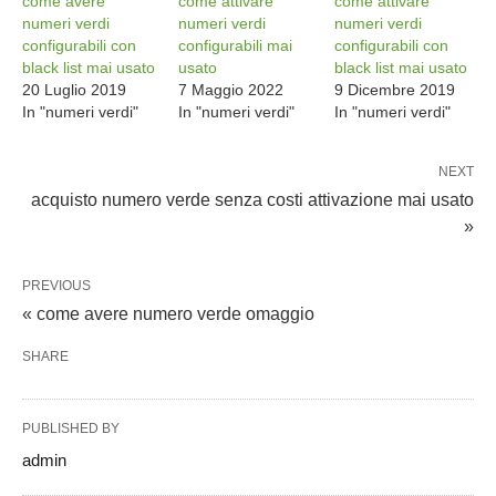
come avere
come attivare
come attivare
numeri verdi
numeri verdi
numeri verdi
configurabili con
configurabili mai
configurabili con
black list mai usato
usato
black list mai usato
20 Luglio 2019
7 Maggio 2022
9 Dicembre 2019
In "numeri verdi"
In "numeri verdi"
In "numeri verdi"
NEXT
acquisto numero verde senza costi attivazione mai usato
»
PREVIOUS
« come avere numero verde omaggio
SHARE
PUBLISHED BY
admin