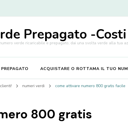
de Prepagato -Costi
 numero verde ricaricabile e prepagato, dai una svolta verde alla tua a
E PREPAGATO
ACQUISTARE O ROTTAMA IL TUO NU
lienti!
numeri verdi
come attivare numero 800 gratis facile
mero 800 gratis