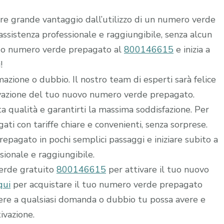
rre grande vantaggio dall’utilizzo di un numero verde
i assistenza professionale e raggiungibile, senza alcun
 tuo numero verde prepagato al
800146615
e inizia a
!
mazione o dubbio. Il nostro team di esperti sarà felice
ttivazione del tuo nuovo numero verde prepagato.
alta qualità e garantirti la massima soddisfazione. Per
ti con tariffe chiare e convenienti, senza sorprese.
epagato in pochi semplici passaggi e iniziare subito a
ssionale e raggiungibile.
verde gratuito
800146615
per attivare il tuo nuovo
qui
per acquistare il tuo numero verde prepagato
dere a qualsiasi domanda o dubbio tu possa avere e
ivazione.