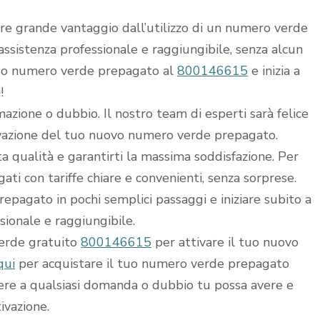
rre grande vantaggio dall’utilizzo di un numero verde
i assistenza professionale e raggiungibile, senza alcun
 tuo numero verde prepagato al
800146615
e inizia a
!
mazione o dubbio. Il nostro team di esperti sarà felice
ttivazione del tuo nuovo numero verde prepagato.
alta qualità e garantirti la massima soddisfazione. Per
ti con tariffe chiare e convenienti, senza sorprese.
epagato in pochi semplici passaggi e iniziare subito a
ssionale e raggiungibile.
verde gratuito
800146615
per attivare il tuo nuovo
qui
per acquistare il tuo numero verde prepagato
dere a qualsiasi domanda o dubbio tu possa avere e
ivazione.