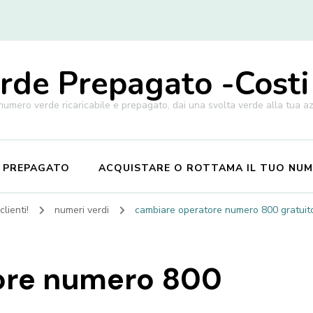
de Prepagato -Costi
 numero verde ricaricabile e prepagato, dai una svolta verde alla tua a
E PREPAGATO
ACQUISTARE O ROTTAMA IL TUO NU
lienti!
numeri verdi
cambiare operatore numero 800 gratuito
ore numero 800