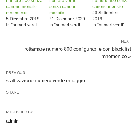
numero 800 senza
numero verde
numero 800 senza
canone mensile
senza canone
canone mensile
mnemonico
mensile
23 Settembre
5 Dicembre 2019
21 Dicembre 2020
2019
In "numeri verdi"
In "numeri verdi"
In "numeri verdi"
NEXT
rottamare numero 800 configurabile con black list
mnemonico »
PREVIOUS
« attivazione numero verde omaggio
SHARE
PUBLISHED BY
admin