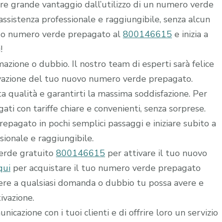
rre grande vantaggio dall’utilizzo di un numero verde
i assistenza professionale e raggiungibile, senza alcun
 tuo numero verde prepagato al
800146615
e inizia a
!
mazione o dubbio. Il nostro team di esperti sarà felice
ttivazione del tuo nuovo numero verde prepagato.
alta qualità e garantirti la massima soddisfazione. Per
ti con tariffe chiare e convenienti, senza sorprese.
epagato in pochi semplici passaggi e iniziare subito a
ssionale e raggiungibile.
verde gratuito
800146615
per attivare il tuo nuovo
qui
per acquistare il tuo numero verde prepagato
dere a qualsiasi domanda o dubbio tu possa avere e
ivazione.
icazione con i tuoi clienti e di offrire loro un servizio