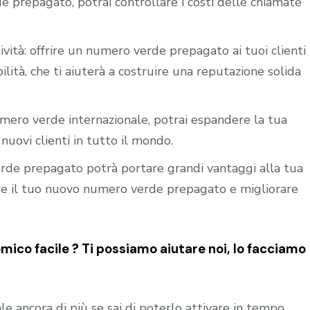
e prepagato, potrai controllare i costi delle chiamate
ività: offrire un numero verde prepagato ai tuoi clienti
ilità, che ti aiuterà a costruire una reputazione solida
mero verde internazionale, potrai espandere la tua
nuovi clienti in tutto il mondo.
verde prepagato potrà portare grandi vantaggi alla tua
vare il tuo nuovo numero verde prepagato e migliorare
co facile ? Ti possiamo aiutare noi, lo facciamo
le ancora di più se sai di poterlo attivare in tempo