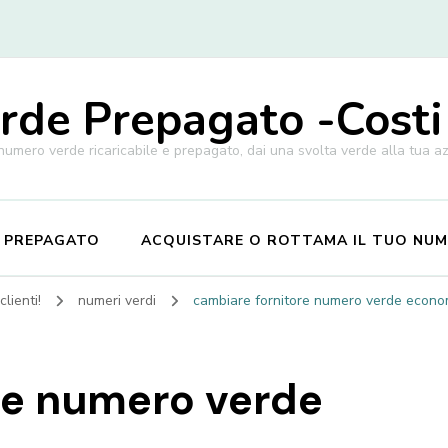
de Prepagato -Costi
 numero verde ricaricabile e prepagato, dai una svolta verde alla tua a
E PREPAGATO
ACQUISTARE O ROTTAMA IL TUO NU
lienti!
numeri verdi
cambiare fornitore numero verde econom
re numero verde