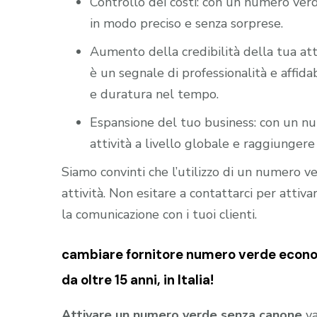
Controllo dei costi: con un numero verd
in modo preciso e senza sorprese.
Aumento della credibilità della tua att
è un segnale di professionalità e affidab
e duratura nel tempo.
Espansione del tuo business: con un nu
attività a livello globale e raggiungere 
Siamo convinti che l’utilizzo di un numero 
attività. Non esitare a contattarci per atti
la comunicazione con i tuoi clienti.
cambiare fornitore numero verde economi
da oltre 15 anni, in Italia!
Attivare un numero verde senza canone
va