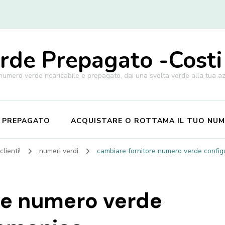
de Prepagato -Costi
 numero verde ricaricabile e prepagato, dai una svolta verde alla tua a
E PREPAGATO
ACQUISTARE O ROTTAMA IL TUO NU
lienti!
numeri verdi
cambiare fornitore numero verde confi
re numero verde