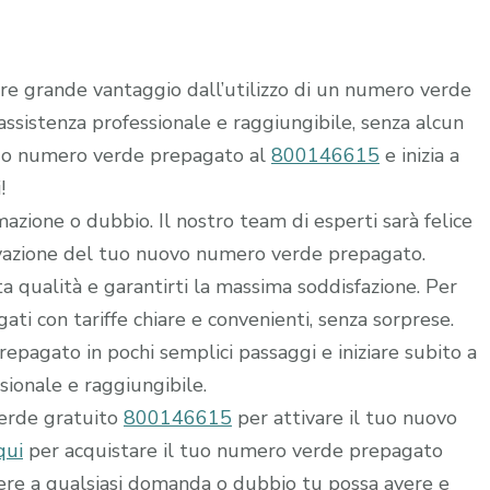
rre grande vantaggio dall’utilizzo di un numero verde
i assistenza professionale e raggiungibile, senza alcun
 tuo numero verde prepagato al
800146615
e inizia a
!
mazione o dubbio. Il nostro team di esperti sarà felice
ttivazione del tuo nuovo numero verde prepagato.
alta qualità e garantirti la massima soddisfazione. Per
ti con tariffe chiare e convenienti, senza sorprese.
epagato in pochi semplici passaggi e iniziare subito a
ssionale e raggiungibile.
verde gratuito
800146615
per attivare il tuo nuovo
qui
per acquistare il tuo numero verde prepagato
dere a qualsiasi domanda o dubbio tu possa avere e