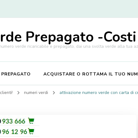
de Prepagato -Costi
 numero verde ricaricabile e prepagato, dai una svolta verde alla tua a
E PREPAGATO
ACQUISTARE O ROTTAMA IL TUO NU
lienti!
numeri verdi
attivazione numero verde con carta di c