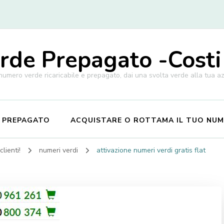
de Prepagato -Costi
 numero verde ricaricabile e prepagato, dai una svolta verde alla tua a
E PREPAGATO
ACQUISTARE O ROTTAMA IL TUO NU
lienti!
numeri verdi
attivazione numeri verdi gratis flat