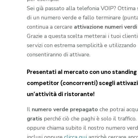
Sei già passato alla telefonia VOIP? Ottima
di un numero verde e fallo terminare (puntar
continua a cercare
attivazione numeri verdi 
Grazie a questa scelta metterai i tuoi client
servizi con estrema semplicità e utilizzando t
consentiranno di attivare.
Presentati al mercato con uno standing (
competitor (concorrenti) scegli attivazi
un’attività di ristorante!
Il
numero verde prepagato
che potrai acqu
gratis
perché ciò che paghi è solo il traffic
oppure chiama subito il nostro numero ver
inclusi oppure
clicca qui
anzichè cercare anc