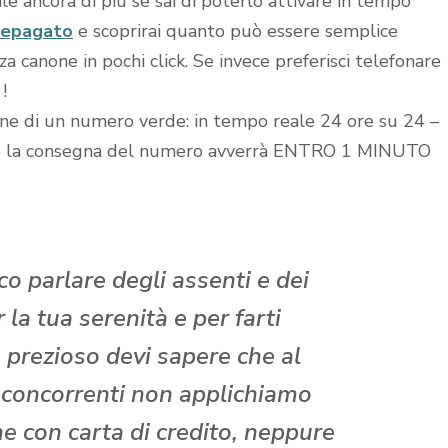
le ancora di più se sai di poterlo attivare in tempo
repagato
e scoprirai quanto può essere semplice
 canone in pochi click. Se invece preferisci telefonare
!
zione di un numero verde: in tempo reale 24 ore su 24 –
edito la consegna del numero avverrà ENTRO 1 MINUTO
o parlare degli assenti e dei
la tua serenità e per farti
 prezioso devi sapere che al
i concorrenti non applichiamo
che con carta di credito, neppure