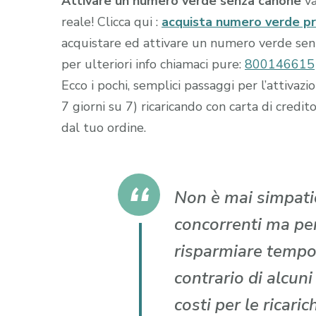
Attivare un numero verde senza canone
va
reale! Clicca qui :
acquista numero verde p
acquistare ed attivare un numero verde senza
per ulteriori info chiamaci pure:
800146615
Ecco i pochi, semplici passaggi per l’attiva
7 giorni su 7) ricaricando con carta di cr
dal tuo ordine.
Non è mai simpatic
concorrenti ma per 
risparmiare tempo
contrario di alcun
costi per le ricari