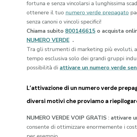
fortuna e senza vincolarsi a lunghissima scad
ottenere il tuo
numero verde prepagato
pag
senza canoni o vincoli specifici!
Chiama subito
800146615
o acquista onli
NUMERO VERDE
.
Tra gli strumenti di marketing più evoluti, 
tempo esclusiva solo dei grandi gruppi indust
possibilità di
attivare un numero verde se
L’attivazione di un
numero verde prepa
diversi motivi che proviamo a riepilogar
NUMERO VERDE VOIP GRATIS
:
attivare 
consente di ottimizzare enormemente i costi
per esempio.