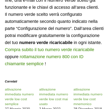
fine, una e-mail con il Numero Verde scelto già
funzionante e le chiavi di accesso all’area clienti.
Il numero verde scelto verrà configurato
automaticamente secondo quanto indicato nella
parte “Configurazione del numero”. Dall’area clienti
potrai modificare gratuitamente la configurazione
del tuo
numero verde ricaricabile
in ogni istante.
Compra subito il tuo numero verde ricaricabile
oppure
rottamazione numero 800 con ID
chiamante semplice
!
Correlati
attivazione
attivazione
attivazione
immediata numero
immediata numero
immediata numero
verde low cost
verde low cost mai
verde low cost
semplice
usato
mnemonico
27 Maggio 2020
2 Marzo 2022
28 Dicembre 2018