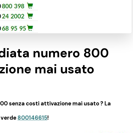
ediata numero 800
azione mai usato
0 senza costi attivazione mai usato ? La
o verde
800146615
!