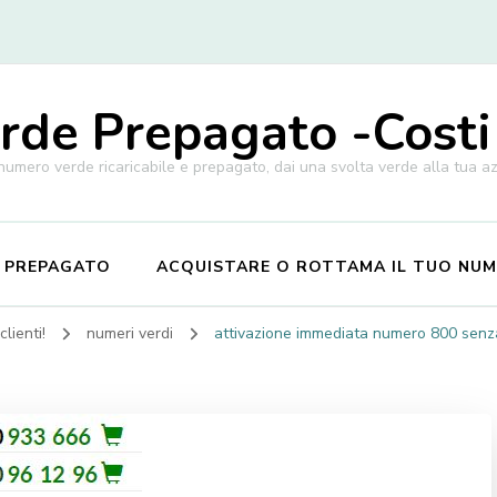
de Prepagato -Costi
 numero verde ricaricabile e prepagato, dai una svolta verde alla tua a
E PREPAGATO
ACQUISTARE O ROTTAMA IL TUO NU
lienti!
numeri verdi
attivazione immediata numero 800 senza