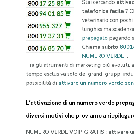
Stai cercando
attiva
telefonica facile ?
C
veterinario con pochi
lunghissima scadenza 
prepagato
pagando sol
Chiama subito
8001
NUMERO VERDE
.
Tra gli strumenti di marketing più evoluti, 
tempo esclusiva solo dei grandi gruppi indust
possibilità di
attivare un numero verde se
L’attivazione di un
numero verde prepa
diversi motivi che proviamo a riepilogar
NUMERO VERDE VOIP GRATIS
:
attivare 