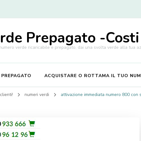
de Prepagato -Costi
 numero verde ricaricabile e prepagato, dai una svolta verde alla tua a
E PREPAGATO
ACQUISTARE O ROTTAMA IL TUO NU
lienti!
numeri verdi
attivazione immediata numero 800 con se