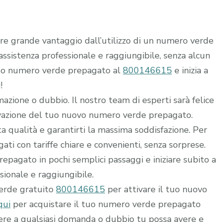
rre grande vantaggio dall’utilizzo di un numero verde
i assistenza professionale e raggiungibile, senza alcun
 tuo numero verde prepagato al
800146615
e inizia a
!
mazione o dubbio. Il nostro team di esperti sarà felice
ttivazione del tuo nuovo numero verde prepagato.
alta qualità e garantirti la massima soddisfazione. Per
ti con tariffe chiare e convenienti, senza sorprese.
epagato in pochi semplici passaggi e iniziare subito a
ssionale e raggiungibile.
verde gratuito
800146615
per attivare il tuo nuovo
qui
per acquistare il tuo numero verde prepagato
dere a qualsiasi domanda o dubbio tu possa avere e