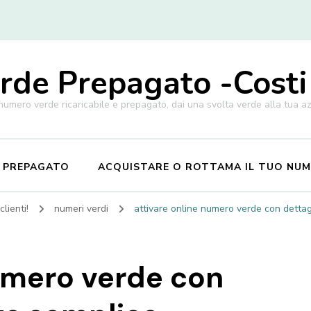
de Prepagato -Costi
 numero verde ricaricabile e prepagato, dai una svolta verde alla tua a
E PREPAGATO
ACQUISTARE O ROTTAMA IL TUO NU
lienti!
numeri verdi
attivare online numero verde con detta
numero verde con