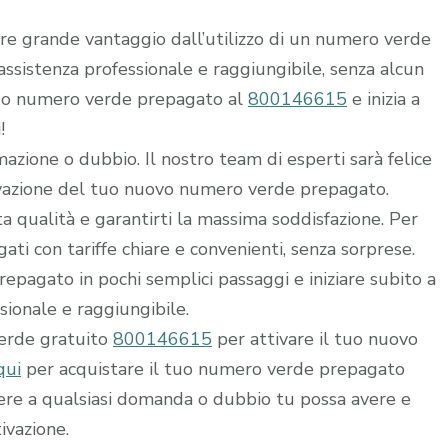
rre grande vantaggio dall’utilizzo di un numero verde
i assistenza professionale e raggiungibile, senza alcun
 tuo numero verde prepagato al
800146615
e inizia a
!
mazione o dubbio. Il nostro team di esperti sarà felice
ttivazione del tuo nuovo numero verde prepagato.
alta qualità e garantirti la massima soddisfazione. Per
ti con tariffe chiare e convenienti, senza sorprese.
epagato in pochi semplici passaggi e iniziare subito a
ssionale e raggiungibile.
verde gratuito
800146615
per attivare il tuo nuovo
qui
per acquistare il tuo numero verde prepagato
dere a qualsiasi domanda o dubbio tu possa avere e
ivazione.