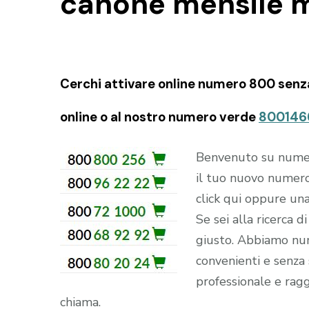
canone mensile m
Cerchi attivare online numero 800 senza
online o al nostro numero verde
800146
Benvenuto su numero
il tuo nuovo numero
click qui oppure un
Se sei alla ricerca 
giusto. Abbiamo num
convenienti e senza s
professionale e ragg
chiama.