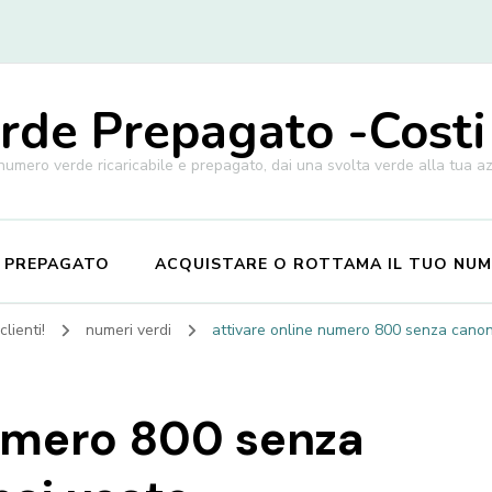
de Prepagato -Costi
 numero verde ricaricabile e prepagato, dai una svolta verde alla tua a
E PREPAGATO
ACQUISTARE O ROTTAMA IL TUO NU
lienti!
numeri verdi
attivare online numero 800 senza cano
numero 800 senza