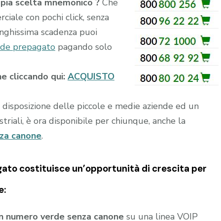
pia scelta mnemonico ?
Che
rciale con pochi click, senza
unghissima scadenza puoi
de prepagato
pagando solo
ne cliccando qui:
ACQUISTO
a disposizione delle piccole e medie aziende ed un
riali, è ora disponibile per chiunque, anche la
nza canone
.
gato
costituisce un’opportunità di crescita per
e:
un numero verde senza canone
su una linea VOIP