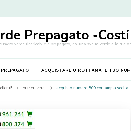
de Prepagato -Costi
 numero verde ricaricabile e prepagato, dai una svolta verde alla tua a
E PREPAGATO
ACQUISTARE O ROTTAMA IL TUO NU
lienti!
numeri verdi
acquisto numero 800 con ampia scelta