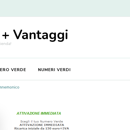
 + Vantaggi
zienda!
MERO VERDE
NUMERI VERDI
 mnemonico