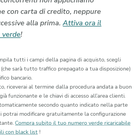
i concorrenti non applichiamo
che con carta di credito, neppure
ccessive alla prima.
Attiva ora il
 verde
!
ila tutti i campi della pagina di acquisto, scegli
 (che sarà tutto traffico prepagato a tua disposizione)
fico bancario.
ito, riceverai al termine dalla procedura andata a buon
à funzionante e le chiavi di accesso all’area clienti.
utomaticamente secondo quanto indicato nella parte
ti potrai modificare gratuitamente la configurazione
stante.
Compra subito il tuo numero verde ricaricabile
i con black list
!