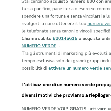
Stai cercando
acquisto numero 800 con am
tu sia panificio, panetteria o esercizio comme
spendere una fortuna e senza vincolarsi a l
rivolgerti a noi e ottenere il tuo
numero ver
le telefonate senza canoni o vincoli specifici!
Chiama subito
800146615
o acquista onli
NUMERO VERDE
.
Tra gli strumenti di marketing più evoluti, 
tempo esclusiva solo dei grandi gruppi indust
possibilità di
attivare un numero verde se
L’attivazione di un
numero verde prepa
diversi motivi che proviamo a riepilogar
NUMERO VERDE VOIP GRATIS
:
attivare 