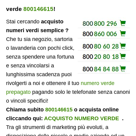
verde
800146615
!
Stai cercando
acquisto
numeri verdi semplice ?
Che tu sia negozio, sartoria
o lavanderia con pochi click,
senza spendere una fortuna
e senza vincolarsi a
lunghissima scadenza puoi
rivolgerti a noi e ottenere il tuo
numero verde
prepagato
pagando solo le telefonate senza canoni
o vincoli specifici!
Chiama subito
800146615
o acquista online
cliccando qui:
ACQUISTO NUMERO VERDE
.
Tra gli strumenti di marketing più evoluti, a
disposizione delle piccole e medie aziende ed un