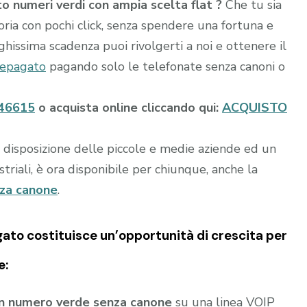
to numeri verdi con ampia scelta flat ?
Che tu sia
toria con pochi click, senza spendere una fortuna e
ghissima scadenza puoi rivolgerti a noi e ottenere il
repagato
pagando solo le telefonate senza canoni o
46615
o acquista online cliccando qui:
ACQUISTO
a disposizione delle piccole e medie aziende ed un
riali, è ora disponibile per chiunque, anche la
nza canone
.
gato
costituisce un’opportunità di crescita per
e:
un numero verde senza canone
su una linea VOIP