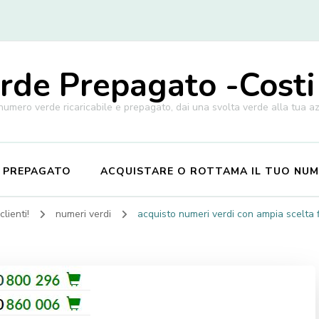
de Prepagato -Costi
 numero verde ricaricabile e prepagato, dai una svolta verde alla tua a
E PREPAGATO
ACQUISTARE O ROTTAMA IL TUO NU
lienti!
numeri verdi
acquisto numeri verdi con ampia scelta f