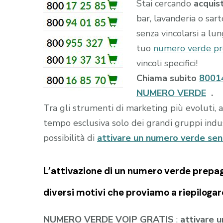
Stai cercando
acquis
bar, lavanderia o sar
senza vincolarsi a lun
tuo
numero verde p
vincoli specifici!
Chiama subito
8001
NUMERO VERDE
.
Tra gli strumenti di marketing più evoluti, 
tempo esclusiva solo dei grandi gruppi indust
possibilità di
attivare un numero verde se
L’attivazione di un
numero verde prepa
diversi motivi che proviamo a riepilogar
NUMERO VERDE VOIP GRATIS
:
attivare 