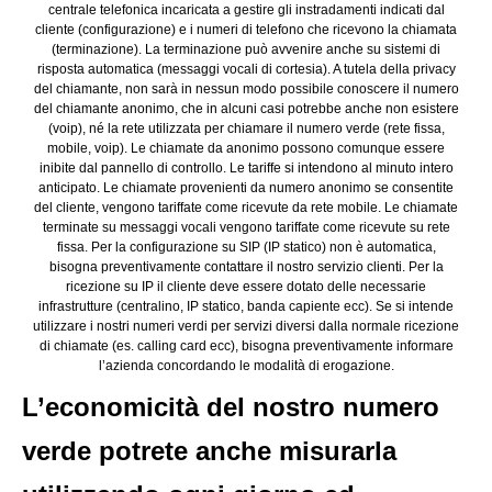
centrale telefonica incaricata a gestire gli instradamenti indicati dal
cliente (configurazione) e i numeri di telefono che ricevono la chiamata
(terminazione). La terminazione può avvenire anche su sistemi di
risposta automatica (messaggi vocali di cortesia). A tutela della privacy
del chiamante, non sarà in nessun modo possibile conoscere il numero
del chiamante anonimo, che in alcuni casi potrebbe anche non esistere
(voip), né la rete utilizzata per chiamare il numero verde (rete fissa,
mobile, voip). Le chiamate da anonimo possono comunque essere
inibite dal pannello di controllo. Le tariffe si intendono al minuto intero
anticipato. Le chiamate provenienti da numero anonimo se consentite
del cliente, vengono tariffate come ricevute da rete mobile. Le chiamate
terminate su messaggi vocali vengono tariffate come ricevute su rete
fissa. Per la configurazione su SIP (IP statico) non è automatica,
bisogna preventivamente contattare il nostro servizio clienti. Per la
ricezione su IP il cliente deve essere dotato delle necessarie
infrastrutture (centralino, IP statico, banda capiente ecc). Se si intende
utilizzare i nostri numeri verdi per servizi diversi dalla normale ricezione
di chiamate (es. calling card ecc), bisogna preventivamente informare
l’azienda concordando le modalità di erogazione.
L’economicità del nostro numero
verde potrete anche misurarla