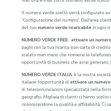
fine, una e-mail con il Numero Verde scelto gi
Il numero verde scelto verrà configurato a
“Configurazione del numero”. Dall’area clien
del tuo
numero verde ricaricabile
in ogni i
NUMERO VERDE FREE
:
attivare un numer
paghi con la tua ricarica (con carta di credito
scalato man mano che riceverai le telefonate
opportunità di business che avrai generato.
NUMERO VERDE ITALIA
: è la nostra societ
italiane l’opportunità di
attivare un numer
di telecomunicazioni specializzata nella fo
geografici. Migliaia di clienti ci hanno scelto 
riconoscendone la qualità e affidabilità. Ci sa