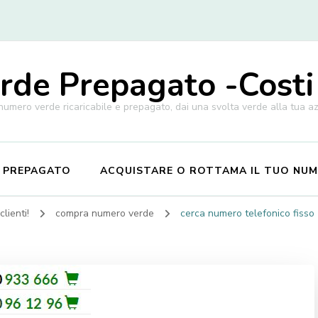
de Prepagato -Costi
 numero verde ricaricabile e prepagato, dai una svolta verde alla tua a
E PREPAGATO
ACQUISTARE O ROTTAMA IL TUO NU
lienti!
compra numero verde
cerca numero telefonico fisso