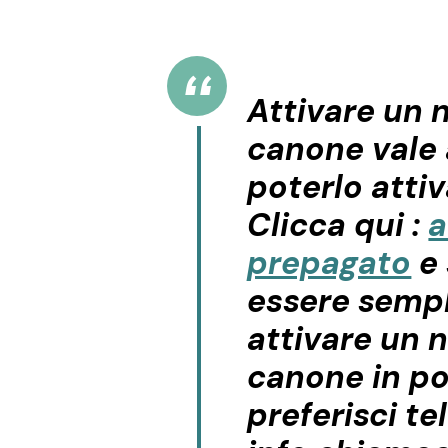
Attivare un 
canone
vale 
poterlo atti
Clicca qui :
a
prepagato
e 
essere sempl
attivare un 
canone in po
preferisci te