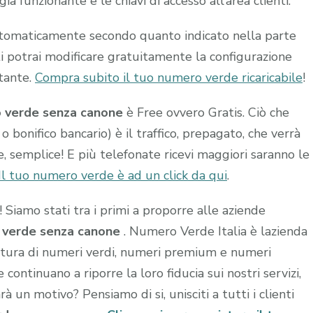
à funzionante e le chiavi di accesso all’area clienti.
utomaticamente secondo quanto indicato nella parte
ti potrai modificare gratuitamente la configurazione
stante.
Compra subito il tuo numero verde ricaricabile
!
o verde senza canone
è Free ovvero Gratis. Ciò che
 o bonifico bancario) è il traffico, prepagato, che verrà
, semplice! E più telefonate ricevi maggiori saranno le
Il tuo numero verde è ad un click da qui
.
à! Siamo stati tra i primi a proporre alle aziende
o verde senza canone
. Numero Verde Italia è lazienda
rnitura di numeri verdi, numeri premium e numeri
e continuano a riporre la loro fiducia sui nostri servizi,
rà un motivo? Pensiamo di si, unisciti a tutti i clienti