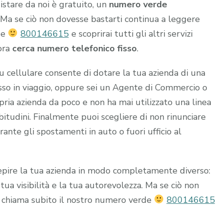
istare da noi è gratuito, un
numero verde
o. Ma se ciò non dovesse bastarti continua a leggere
de
800146615
e scoprirai tutti gli altri servizi
ora
cerca numero telefonico fisso
.
u cellulare consente di dotare la tua azienda di una
esso in viaggio, oppure sei un Agente di Commercio o
ria azienda da poco e non ha mai utilizzato una linea
abitudini. Finalmente puoi scegliere di non rinunciare
rante gli spostamenti in auto o fuori ufficio al
rcepire la tua azienda in modo completamente diverso:
ua visibilità e la tua autorevolezza. Ma se ciò non
 chiama subito il nostro numero verde
800146615