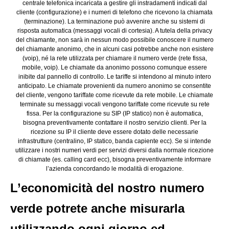
centrale telefonica incaricata a gestire gli instradamenti indicati dal
cliente (configurazione) e i numeri di telefono che ricevono la chiamata
(terminazione). La terminazione può avvenire anche su sistemi di
risposta automatica (messaggi vocali di cortesia). A tutela della privacy
del chiamante, non sarà in nessun modo possibile conoscere il numero
del chiamante anonimo, che in alcuni casi potrebbe anche non esistere
(voip), né la rete utilizzata per chiamare il numero verde (rete fissa,
mobile, voip). Le chiamate da anonimo possono comunque essere
inibite dal pannello di controllo. Le tariffe si intendono al minuto intero
anticipato. Le chiamate provenienti da numero anonimo se consentite
del cliente, vengono tariffate come ricevute da rete mobile. Le chiamate
terminate su messaggi vocali vengono tariffate come ricevute su rete
fissa. Per la configurazione su SIP (IP statico) non è automatica,
bisogna preventivamente contattare il nostro servizio clienti. Per la
ricezione su IP il cliente deve essere dotato delle necessarie
infrastrutture (centralino, IP statico, banda capiente ecc). Se si intende
utilizzare i nostri numeri verdi per servizi diversi dalla normale ricezione
di chiamate (es. calling card ecc), bisogna preventivamente informare
l’azienda concordando le modalità di erogazione.
L’economicità del nostro numero
verde potrete anche misurarla
utilizzando ogni giorno ed