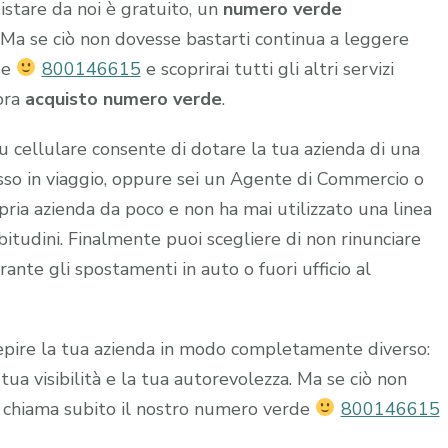
istare da noi è gratuito, un
numero verde
o. Ma se ciò non dovesse bastarti continua a leggere
de
800146615
e scoprirai tutti gli altri servizi
ora
acquisto numero verde
.
u cellulare consente di dotare la tua azienda di una
esso in viaggio, oppure sei un Agente di Commercio o
ria azienda da poco e non ha mai utilizzato una linea
abitudini. Finalmente puoi scegliere di non rinunciare
rante gli spostamenti in auto o fuori ufficio al
rcepire la tua azienda in modo completamente diverso:
ua visibilità e la tua autorevolezza. Ma se ciò non
 chiama subito il nostro numero verde
800146615