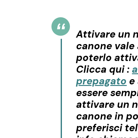
Attivare un 
canone
vale 
poterlo atti
Clicca qui :
a
prepagato
e 
essere sempl
attivare un 
canone in po
preferisci te